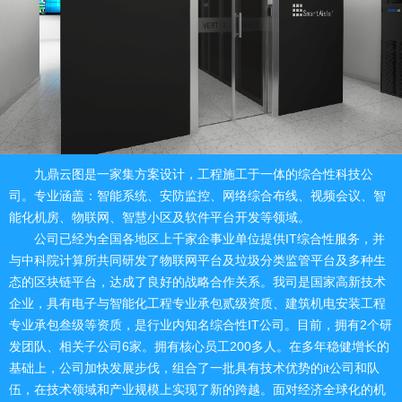
九鼎云图是一家集方案设计，工程施工于一体的综合性科技公
司。专业涵盖：智能系统、安防监控、网络综合布线、视频会议、智
能化机房、物联网、智慧小区及软件平台开发等领域。
公司已经为全国各地区上千家企事业单位提供IT综合性服务，并
与中科院计算所共同研发了物联网平台及垃圾分类监管平台及多种生
态的区块链平台，达成了良好的战略合作关系。我司是国家高新技术
企业，具有电子与智能化工程专业承包贰级资质、建筑机电安装工程
专业承包叁级等资质，是行业内知名综合性IT公司。目前，拥有2个研
发团队、相关子公司6家。拥有核心员工200多人。在多年稳健增长的
基础上，公司加快发展步伐，组合了一批具有技术优势的it公司和队
伍，在技术领域和产业规模上实现了新的跨越。面对经济全球化的机